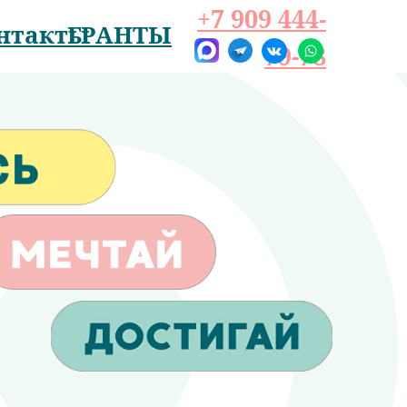
+7 909 444-
нтакты
ГРАНТЫ
79-78