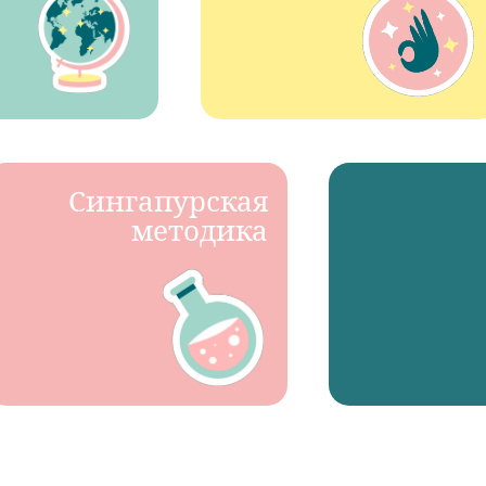
Сингапурская
методика