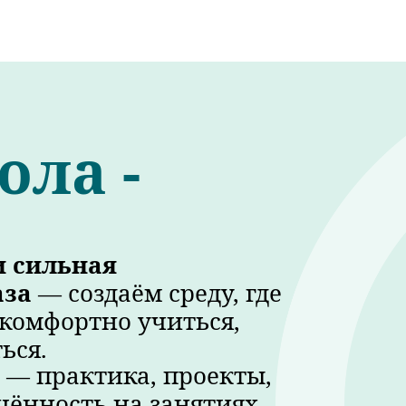
ла -
и сильная
аза
— создаём среду, где
 комфортно учиться,
ься.
— практика, проекты,
чённость на занятиях.