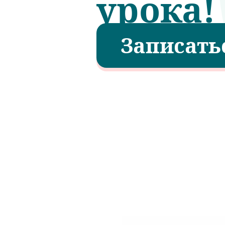
урока!
Записать