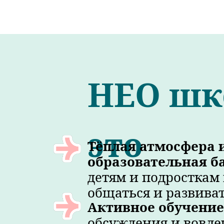
НЕО шко
это
Тёплая атмосфера 
образовательная б
детям и подросткам
общаться и развиват
Активное обучение
обсуждения и вовле