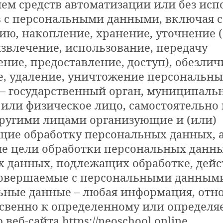
ем средств автоматизации или без исп
в с персональными данными, включая сб
ию, накопление, хранение, уточнение 
извлечение, использование, передачу
ение, предоставление, доступ), обезлич
, удаление, уничтожение персональны
р – государственный орган, муниципаль
или физическое лицо, самостоятельно
другими лицами организующие и (или)
ие обработку персональных данных, 
 цели обработки персональных данных
 данных, подлежащих обработке, дейс
совершаемые с персональными данным
льные данные – любая информация, отн
свенно к определенному или определя
веб-сайта https://neoschool.online.