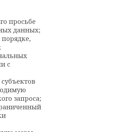
го просьбе
ных данных;
 порядке,
;
ональных
и с
 субъектов
ходимую
ого запроса;
граниченный
ки