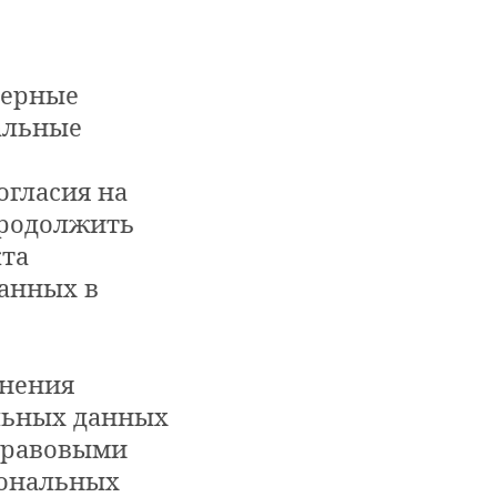
верные
альные
огласия на
продолжить
кта
анных в
лнения
льных данных
правовыми
сональных