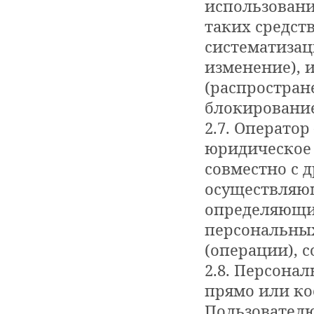
использовани
таких средст
систематизац
изменение), 
(распростран
блокирование
2.7. Операто
юридическое 
совместно с 
осуществляющ
определяющие
персональных
(операции), 
2.8. Персона
прямо или ко
Пользователю 