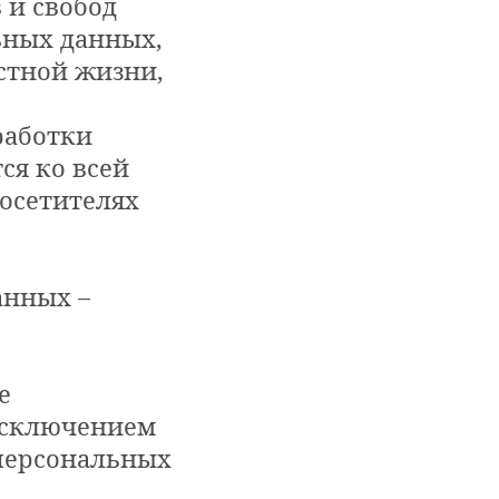
 и свобод
ьных данных,
стной жизни,
работки
ся ко всей
осетителях
анных –
в
е
исключением
 персональных