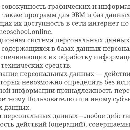
т – совокупность графических и информ
а также программ для ЭВМ и баз данных
их их доступность в сети интернет по
/neoschool.online.
ционная система персональных данны
 содержащихся в базах данных персон
беспечивающих их обработку информа
 технических средств.
ивание персональных данных — действи
оторых невозможно определить без исп
ной информации принадлежность пер
етному Пользователю или иному субъ
х данных.
ка персональных данных – любое действ
ость действий (операций), совершаемы