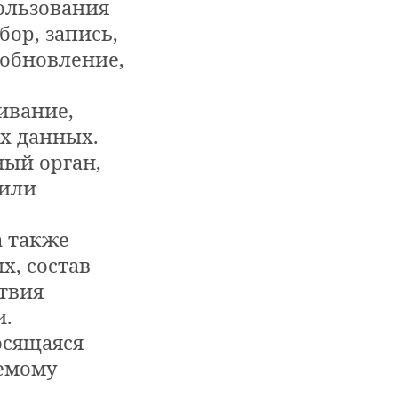
ользования
ор, запись,
(обновление,
ивание,
х данных.
ный орган,
 или
а также
, состав
твия
и.
осящаяся
емому