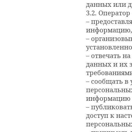
данных или 
3.2. Оператор
– предоставл
информацию, 
– организовы
установленно
– отвечать н
данных и их 
требованиями
– сообщать в
персональных
информацию в
– публиковат
доступ к нас
персональны