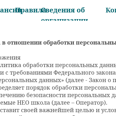
кансии
Правила
Сведения об
Ко
организации
 в отношении обработки персональн
ложения
литика обработки персональных данны
и с требованиями Федерального закона о
ерсональных данных» (далее - Закон о
ределяет порядок обработки персонал
печению безопасности персональных д
мые НЕО школа (далее – Оператор).
р ставит своей важнейшей целью и усл