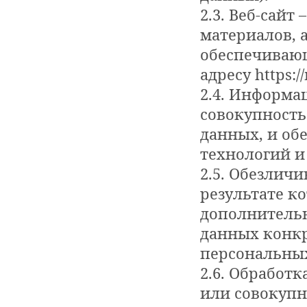
2.3. Веб-сай
материалов, 
обеспечивающ
адресу https:/
2.4. Информа
совокупность
данных, и о
технологий и
2.5. Обезлич
результате к
дополнитель
данных конкр
персональны
2.6. Обработ
или совокупн