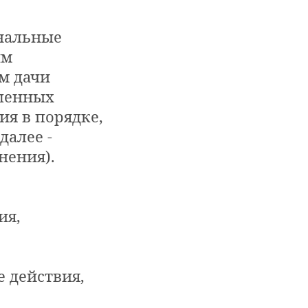
ональные
ым
м дачи
ешенных
я в порядке,
далее -
нения).
ия,
 действия,