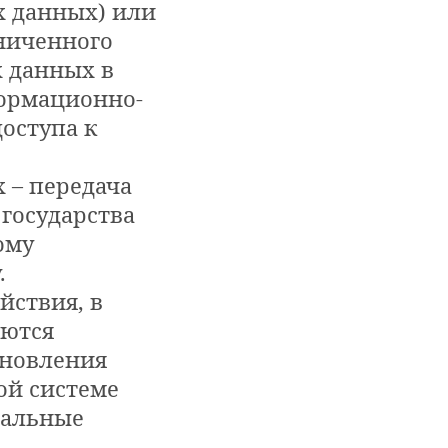
х данных) или
ниченного
х данных в
формационно-
оступа к
 – передача
государства
ому
.
йствия, в
аются
ановления
ой системе
иальные