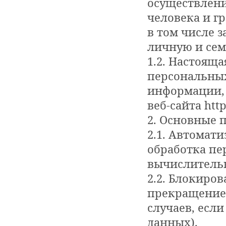
осуществлени
человека и г
в том числе 
личную и сем
1.2. Настоящ
персональных
информации, 
веб-сайта http
2. Основные 
2.1. Автомат
обработка пе
вычислитель
2.2. Блокиро
прекращение
случаев, есл
данных).