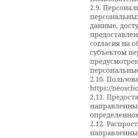
2.9. Персона
персональных
данные, дост
предоставлен
согласия на 
субъектом пе
предусмотрен
персональные
2.10. Пользов
https://neoscho
2.11. Предос
направленны
определенном
2.12. Распро
направленны