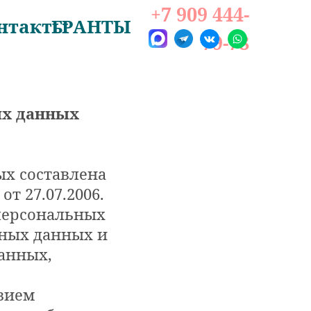
+7 909 444-
нтакты
ГРАНТЫ
79-78
ых данных
х составлена
т 27.07.2006.
 персональных
ьных данных и
анных,
овием