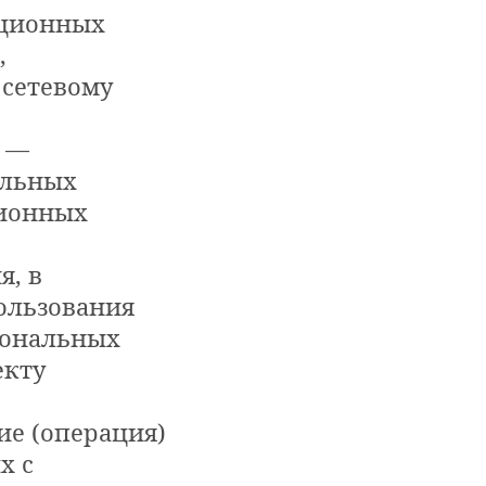
ационных
,
 сетевому
х —
альных
ционных
я, в
ользования
сональных
екту
ие (операция)
х с