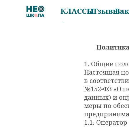
КЛАССЫ
ОТзывы
Ва
Политика
1. Общие по
Настоящая по
в соответстви
№152-ФЗ «О п
данных) и оп
меры по обес
предпринимае
1.1. Операто