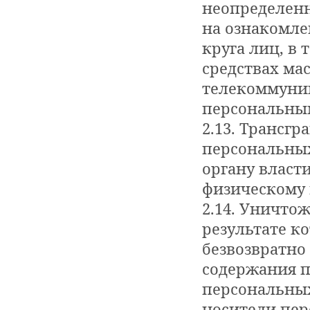
неопределенн
на ознакомл
круга лиц, в
средствах ма
телекоммуник
персональны
2.13. Трансг
персональных
органу власт
физическому 
2.14. Уничто
результате к
безвозвратно
содержания 
персональных
носители пер