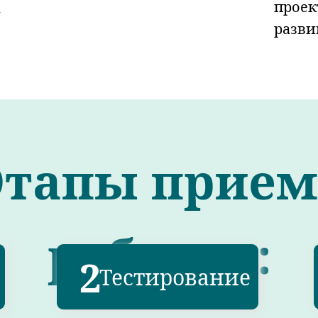
проек
а
разви
Этапы прием
ребенка:
2
Тестирование