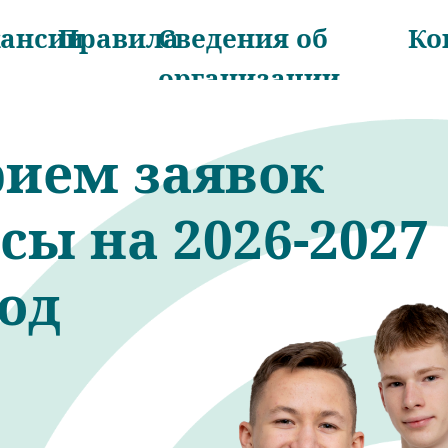
кансии
Правила
Сведения об
Ко
организации
ием заявок
ссы на 2026-2027
од