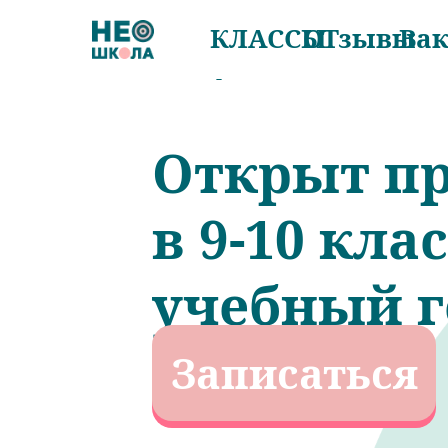
КЛАССЫ
ОТзывы
Ва
Открыт пр
в 9-10 кла
учебный г
Записаться