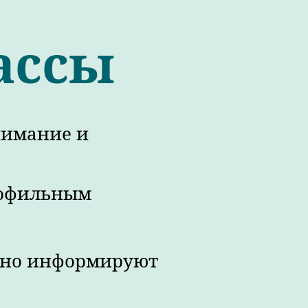
лассы
онимание и
рофильным
ярно информируют