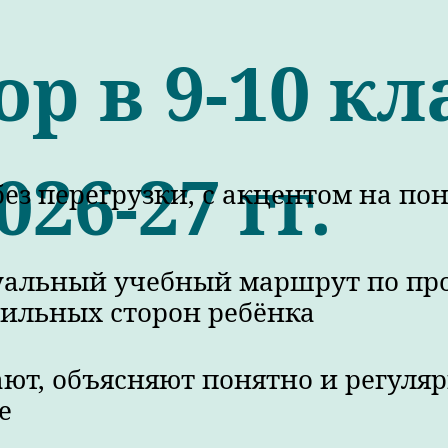
ор в 9-10 к
026-27 гг.
без перегрузки, с акцентом на п
уальный учебный маршрут по п
сильных сторон ребёнка
ют, объясняют понятно и регул
е