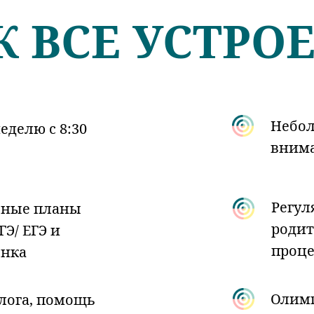
К ВСЕ УСТРО
Небол
еделю с 8:30
внима
Регул
бные планы
родит
Э/ ЕГЭ и
проце
ёнка
Олимп
лога, помощь