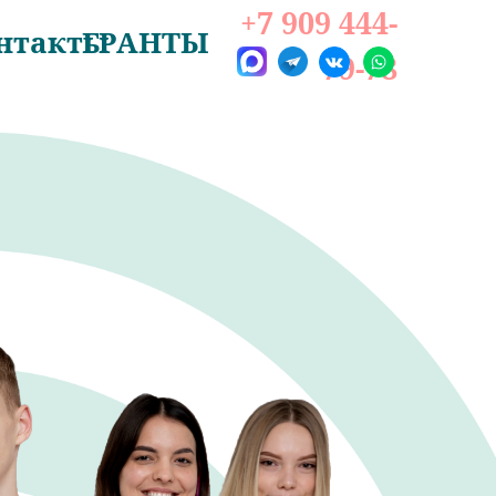
+7 909 444-
нтакты
ГРАНТЫ
79-78