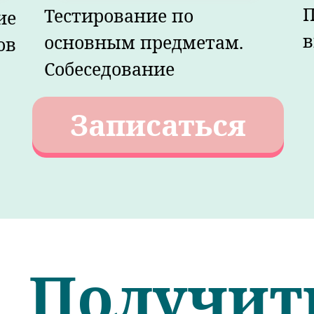
П
Тестирование по
ие
в
основным предметам.
ов
Собеседование
Записаться
Получит