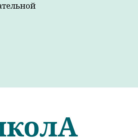
ательной
школА