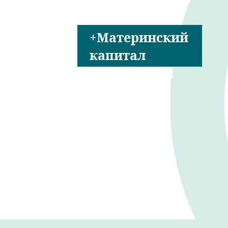
+Материнский
капитал
+Налоговый
вычет