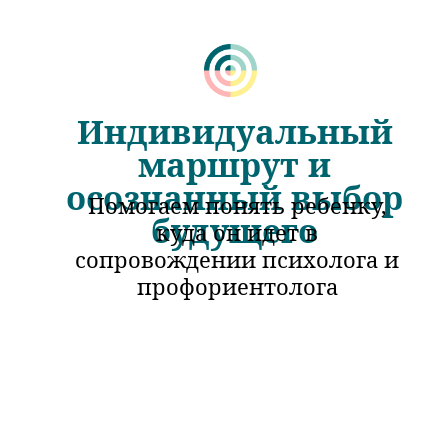
Индивидуальный
маршрут и
осознанный выбор
Помогаем понять ребенку,
будущего
куда он идет в
сопровождении психолога и
профориентолога