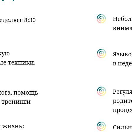
Небол
еделю с 8:30
внима
кую
Языко
ые техники,
в нед
Регул
ога, помощь
родит
, тренинги
проце
 жизнь:
Сильн