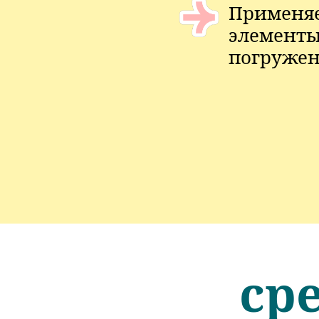
Применяе
элементы
погруже
ср