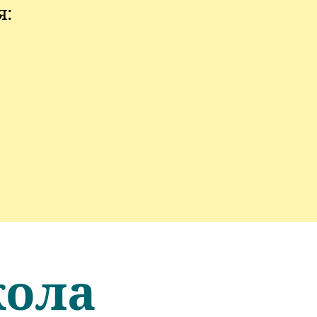
я:
кола