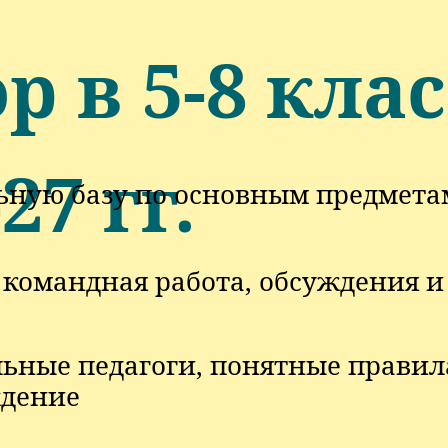
р в 5-8 кла
27 гг.
ьную базу по основным предмета
 командная работа, обсуждения и
ьные педагоги, понятные правил
дение