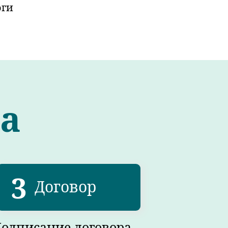
оги
а
3
Договор
одписание договора,