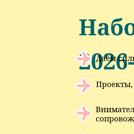
Набо
2026-
Даём сил
Проекты,
Внимател
сопровож