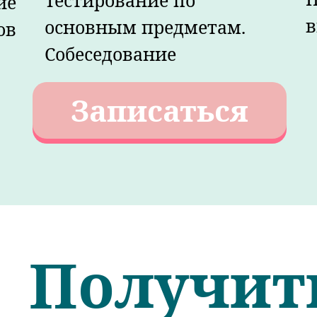
Тестирование по
ие
в
основным предметам.
ов
Собеседование
Записаться
Получит