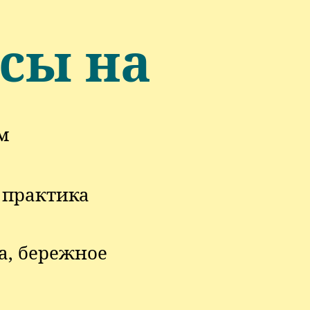
ссы на
м
 практика
а, бережное