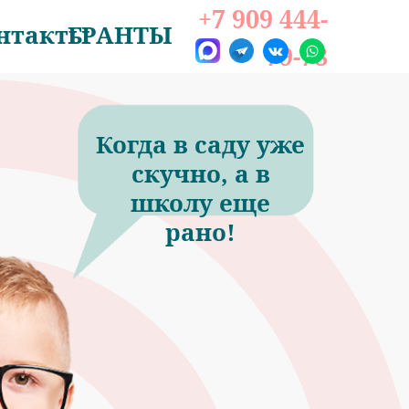
+7 909 444-
нтакты
ГРАНТЫ
79-78
Когда в саду уже
скучно, а в
школу еще
рано!