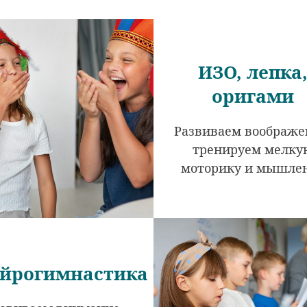
ИЗО, лепка
оригами
Развиваем воображе
тренируем мелку
моторику и мышле
йрогимнастика