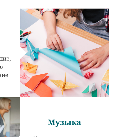
,
ние,
ю
ние
Музыка