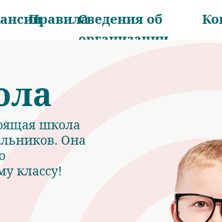
кансии
Правила
Сведения об
Ко
организации
ола
оящая школа
ольников. Она
о
му классу!