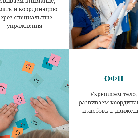
звиваем внимание,
мять и координацию
ерез специальные
упражнения
ОФП
Укрепляем тело,
развиваем координ
и любовь к движе