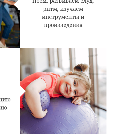
Поем, развиваем слух,
ритм, изучаем
инструменты и
произведения
ацию
нию