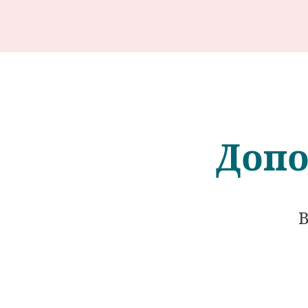
Допо
В