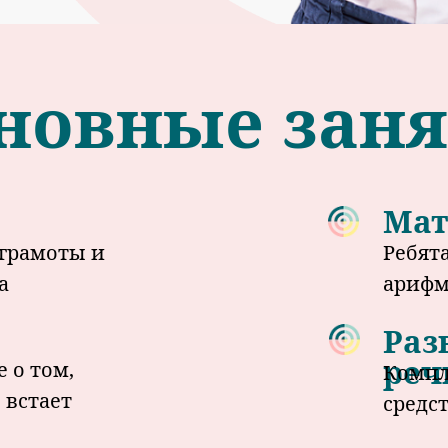
новные зан
Мат
 грамоты и
Ребят
а
арифм
Раз
реч
 о том,
Компл
 встает
средс