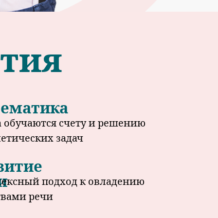
ятия
ематика
а обучаются счету и решению
етических задач
витие
и
ексный подход к овладению
твами речи